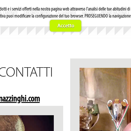
odotti e i servizi offerti nella nostra pagina web attraverso l'analisi delle tue abitudin
IL CANTANTE
I RICONOSCIMENTI
LA LEGGENDA
GALLERY
PREMIO NAZIONALE
rnativa puoi modificare la configurazione del tuo browser. PROSEGUENDO la navigazione a
Accetto
CONTATTI
mazzinghi.com